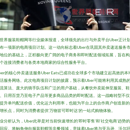
世界服装鞋帽网等行业媒体报道，全球领先的出行与外卖平台Uber正计
布一项新的电商项目计划。这一动向标志着Uber在巩固其外卖递送服务
地位的基础上，正积极向更广阔的电子商务和即时配送领域拓展，旨在构
个连接消费者与各类本地商家的综合性服务平台。
ber的核心外卖递送服务Uber Eats已成功在全球多个市场建立起高效的本
活服务网络。此次电商项目计划的披露，预示着Uber可能将利用其成熟
流算法、庞大的骑手队伍和广泛的用户基础，从餐饮外卖延伸至服装、鞋
、日用百货乃至电子产品等更多商品品类的即时配送。这一战略转型不仅
提升单均配送价值，优化运力利用率，也能为平台上的合作商户创造新的
增长点，同时为消费者提供‘万物皆可即时达’的一站式购物体验。
业分析认为，Uber此举是对当前快速增长的‘即时零售’和‘社交电商’趋势
回应。将触角伸向服装鞋帽等非餐领域，意味着Uber将与亚马逊、沃尔