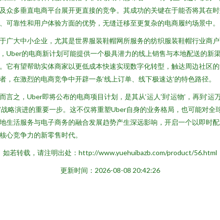
及众多垂直电商平台展开更直接的竞争。其成功的关键在于能否将其在时
、可靠性和用户体验方面的优势，无缝迁移至更复杂的电商履约场景中。
于广大中小企业，尤其是世界服装鞋帽网所服务的纺织服装鞋帽行业商户
，Uber的电商新计划可能提供一个极具潜力的线上销售与本地配送的新
。它有望帮助实体商家以更低成本快速实现数字化转型，触达周边社区的
者，在激烈的电商竞争中开辟一条‘线上订单、线下极速达’的特色路径。
而言之，Uber即将公布的电商项目计划，是其从‘运人’到‘运物’，再到‘运
’战略演进的重要一步。这不仅将重塑Uber自身的业务格局，也可能对全
地生活服务与电子商务的融合发展趋势产生深远影响，开启一个以即时配
核心竞争力的新零售时代。
如若转载，请注明出处：http://www.yuehuibazb.com/product/56.html
更新时间：2026-08-08 20:42:26