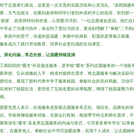
对于志愿者们来说，这更是一次宝贵的实践历练和心灵洗礼。“虽然跑腿
累，天气也很冷，但看到老师和同学们拿到外卖时开心的笑容，听到那一
‘谢谢’，就觉得特别有价值，心里暖洋洋的。”一位志愿者如是说。他们在
中学会了沟通与协作，体会到了责任与担当，更深刻理解了“奉献”二字的
。寒风中的坚守，传递的是温暖；奔跑中的身影，彰显的是青春正能量。
服务成为了践行劳动教育、培养社会责任感的生动课堂。
、深化内涵，常态长效，让温暖持续流淌
工商职院的“暖冬”外卖递送服务，是学校“暖冬”系列志愿服务的一个缩影
新举措。它从细微处入手，精准对接师生需求，将志愿服务与解决实际问
密结合，展现了新时代青年学子服务校园、奉献社会的良好风貌。活动不
实便利了校园生活，更营造了互助友爱的浓厚氛围，增强了校园凝聚力和
感。
团委负责人表示，此项服务是探索志愿服务常态化、项目化、品牌化的有
试。学校将继续服务经验，完善运行机制，根据季节特点和师生需求，不
展和深化“暖冬”及各类志愿服务的内涵与形式，引导更多青年学生“以青
名”，在服务他人、奉献社会中书写温暖故事，实现个人成长，让志愿精