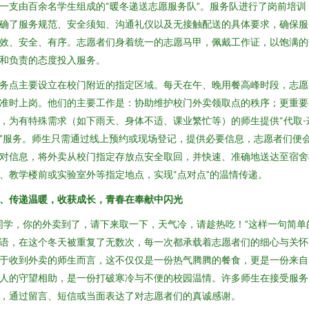
一支由百余名学生组成的“暖冬递送志愿服务队”。服务队进行了岗前培训
确了服务规范、安全须知、沟通礼仪以及无接触配送的具体要求，确保服
效、安全、有序。志愿者们身着统一的志愿马甲，佩戴工作证，以饱满的
和负责的态度投入服务。
务点主要设立在校门附近的指定区域。每天在午、晚用餐高峰时段，志愿
准时上岗。他们的主要工作是：协助维护校门外卖领取点的秩序；更重要
，为有特殊需求（如下雨天、身体不适、课业繁忙等）的师生提供“代取-
”服务。师生只需通过线上预约或现场登记，提供必要信息，志愿者们便
对信息，将外卖从校门指定存放点安全取回，并快速、准确地送达至宿舍
、教学楼前或实验室外等指定地点，实现“点对点”的温情传递。
、传递温暖，收获成长，青春在奉献中闪光
同学，你的外卖到了，请下来取一下，天气冷，请趁热吃！”这样一句简单
语，在这个冬天被重复了无数次，每一次都承载着志愿者们的细心与关怀
于收到外卖的师生而言，这不仅仅是一份热气腾腾的餐食，更是一份来自
人的守望相助，是一份打破寒冷与不便的校园温情。许多师生在接受服务
，通过留言、短信或当面表达了对志愿者们的真诚感谢。