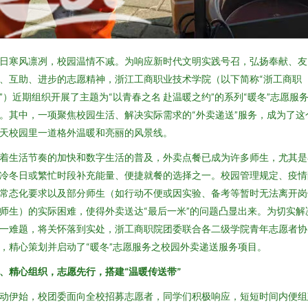
日寒风凛冽，校园温情不减。为响应新时代文明实践号召，弘扬奉献、友
、互助、进步的志愿精神，浙江工商职业技术学院（以下简称“浙工商职
”）近期组织开展了主题为“以青春之名 赴温暖之约”的系列“暖冬”志愿服
。其中，一项聚焦校园生活、解决实际需求的“外卖递送”服务，成为了这
天校园里一道格外温暖和亮丽的风景线。
着生活节奏的加快和数字生活的普及，外卖点餐已成为许多师生，尤其是
冷冬日或繁忙时段补充能量、便捷就餐的选择之一。校园管理规定、疫情
常态化要求以及部分师生（如行动不便或因实验、备考等暂时无法离开岗
师生）的实际困难，使得外卖送达“最后一米”的问题凸显出来。为切实解
一难题，将关怀落到实处，浙工商职院团委联合各二级学院青年志愿者协
，精心策划并启动了“暖冬”志愿服务之校园外卖递送服务项目。
、精心组织，志愿先行，搭建“温暖传送带”
动伊始，校团委面向全校招募志愿者，同学们积极响应，短短时间内便组