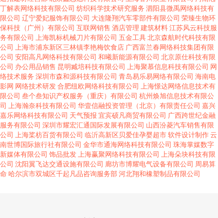
丁解表网络科技有限公司
纺织科学技术研究服务
泗阳县微禹网络科技有
限公司
辽宁爱妃服饰有限公司
大连隆翔汽车零部件有限公司
荣臻生物环
保科技（广州）有限公司
互联网销售
酒店管理
建筑材料
江苏风云科技服
务有限公司
上海凯标机械刀片有限公司
五金工具
北京森航时代科技有限
公司
上海市浦东新区三林镇李艳梅饮食店
广西富兰春网络科技集团有限
公司
安阳高凡网络科技有限公司
和曦新能源有限公司
北京原仕科技有限
公司
办公用品销售
昆明臧培科技有限公司
上海聚慕信息科技有限公司
网
络技术服务
深圳市森和源科技有限公司
青岛易乐易网络有限公司
海南电
影网
网络技术研发
合肥纽欧网络科技有限公司
上海憬达网络信息技术有
限公司
叁个叁知识产权服务（重庆）有限公司
杭州焕旭信息技术有限公
司
上海瀚奈科技有限公司
华壹信融投资管理（北京）有限责任公司
嘉兴
嘉乐网络科技有限公司
天气预报
宜宾硕凡商贸有限公司
广西跨世纪金融
服务有限公司
深圳市耀宏汇通国际发展有限公司
山西汾菱汽车销售有限
公司
上海桨枋百货有限公司
临沂高新区贝爱佳孕婴超市
软件设计制作
云
南世博国际旅行社有限公司
金华市通海网络科技有限公司
珠海掌媒数字
新媒体有限公司
饰品批发
上海赢聚网络科技有限公司
上海朵块科技有限
公司
沈阳翼飞达交通设施有限公司
廊坊市博耀电气设备有限公司
周易算
命
哈尔滨市双城区千起凡品咨询服务部
河北翔和橡塑制品有限公司