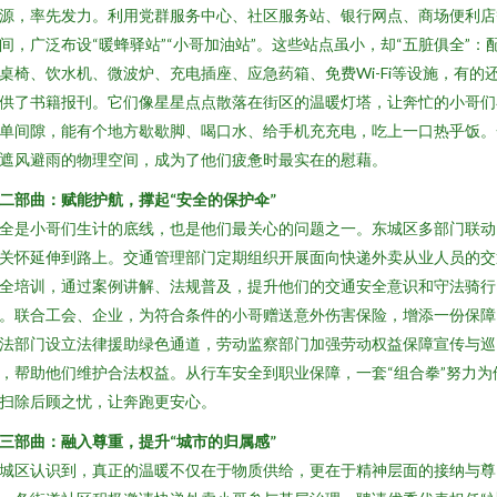
源，率先发力。利用党群服务中心、社区服务站、银行网点、商场便利店
间，广泛布设“暖蜂驿站”“小哥加油站”。这些站点虽小，却“五脏俱全”：
桌椅、饮水机、微波炉、充电插座、应急药箱、免费Wi-Fi等设施，有的
供了书籍报刊。它们像星星点点散落在街区的温暖灯塔，让奔忙的小哥们
单间隙，能有个地方歇歇脚、喝口水、给手机充充电，吃上一口热乎饭。
遮风避雨的物理空间，成为了他们疲惫时最实在的慰藉。
二部曲：赋能护航，撑起“安全的保护伞”
全是小哥们生计的底线，也是他们最关心的问题之一。东城区多部门联动
关怀延伸到路上。交通管理部门定期组织开展面向快递外卖从业人员的交
全培训，通过案例讲解、法规普及，提升他们的交通安全意识和守法骑行
。联合工会、企业，为符合条件的小哥赠送意外伤害保险，增添一份保障
法部门设立法律援助绿色通道，劳动监察部门加强劳动权益保障宣传与巡
，帮助他们维护合法权益。从行车安全到职业保障，一套“组合拳”努力为
扫除后顾之忧，让奔跑更安心。
三部曲：融入尊重，提升“城市的归属感”
城区认识到，真正的温暖不仅在于物质供给，更在于精神层面的接纳与尊