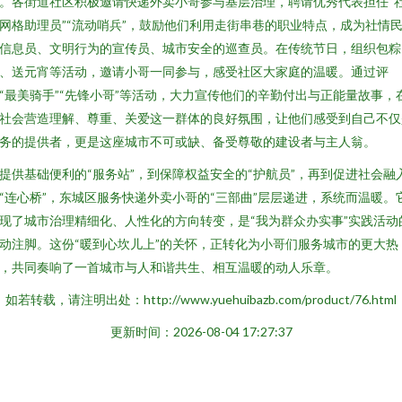
。各街道社区积极邀请快递外卖小哥参与基层治理，聘请优秀代表担任“
网格助理员”“流动哨兵”，鼓励他们利用走街串巷的职业特点，成为社情
信息员、文明行为的宣传员、城市安全的巡查员。在传统节日，组织包粽
、送元宵等活动，邀请小哥一同参与，感受社区大家庭的温暖。通过评
“最美骑手”“先锋小哥”等活动，大力宣传他们的辛勤付出与正能量故事，
社会营造理解、尊重、关爱这一群体的良好氛围，让他们感受到自己不仅
务的提供者，更是这座城市不可或缺、备受尊敬的建设者与主人翁。
提供基础便利的“服务站”，到保障权益安全的“护航员”，再到促进社会融
“连心桥”，东城区服务快递外卖小哥的“三部曲”层层递进，系统而温暖。
现了城市治理精细化、人性化的方向转变，是“我为群众办实事”实践活动
动注脚。这份“暖到心坎儿上”的关怀，正转化为小哥们服务城市的更大热
，共同奏响了一首城市与人和谐共生、相互温暖的动人乐章。
如若转载，请注明出处：http://www.yuehuibazb.com/product/76.html
更新时间：2026-08-04 17:27:37