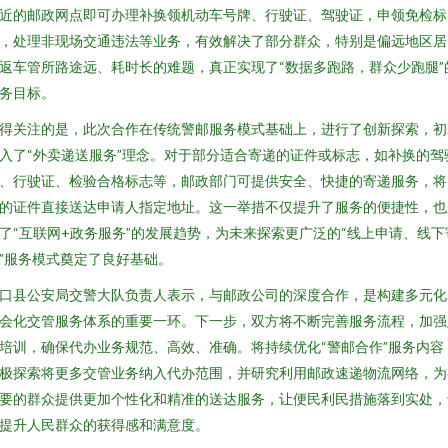
近的邮政网点即可办理补换领机动车号牌、行驶证、驾驶证，申领免检标
，处理非现场交通违法等业务，有效解决了部分群众，特别是偏远地区居
返车管所路途远、耗时长的难题，真正实现了“数据多跑路，群众少跑腿”
务目标。
得关注的是，此次合作在传统警邮服务模式基础上，进行了创新探索，初
入了“外卖递送服务”理念。对于部分适合寄递的证件或标志，如补换的驾
、行驶证、检验合格标志等，邮政部门可提供安全、快捷的寄递服务，将
的证件直接送达申请人指定地址。这一举措不仅提升了服务的便捷性，也
了“互联网+政务服务”的发展趋势，为未来探索更广泛的“线上申请、线下
”服务模式奠定了良好基础。
口县公安局交警大队负责人表示，与邮政公司的深度合作，是构建多元化
会化交管服务体系的重要一环。下一步，双方将不断完善服务流程，加强
培训，确保代办业务规范、高效、准确。将持续优化“警邮合作”服务内容
极探索将更多交管业务纳入代办范围，并研究利用邮政速递物流网络，为
要的群众提供更加个性化和精准的送达服务，让便民利民措施落到实处，
提升人民群众的获得感和满意度。