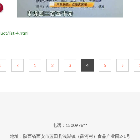
/list-4.html
1
1
2
3
4
5
电话：1500976**
地址：陕西省西安市蓝田县洩湖镇（薛河村）食品产业园2-1号