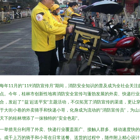
每年11月的“119消防宣传月”期间，消防安全知识的普及成为全社会关注
点。今年，桂林市创新性地将消防安全宣传与蓬勃发展的外卖、快递行业
合，发起了“‘益’起送平安”主题活动，不仅拓宽了消防宣传的渠道，更让
于大街小巷的外卖骑手和快递小哥，化身成为流动的“消防宣传员”，为山
天下的桂林增添了一抹独特的“安全色彩”。
一举措充分利用了外卖、快递行业覆盖面广、接触人群多、移动速度快的
。成千上万的骑手和小哥在日常送餐、送货的过程中，随件附上精心设计