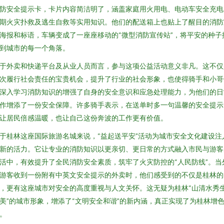
防安全提示卡，卡片内容简洁明了，涵盖家庭用火用电、电动车安全充电
期火灾扑救及逃生自救等实用知识。他们的配送箱上也贴上了醒目的消防
海报和标语，车辆变成了一座座移动的“微型消防宣传站”，将平安的种子
到城市的每一个角落。
于外卖和快递平台及从业人员而言，参与这项公益活动意义非凡。这不仅
次履行社会责任的宝贵机会，提升了行业的社会形象，也使得骑手和小哥
深入学习消防知识的增强了自身的安全意识和应急处理能力，为他们的日
作增添了一份安全保障。许多骑手表示，在送单时多一句温馨的安全提示
让居民倍感温暖，也让自己这份奔波的工作更有价值。
于桂林这座国际旅游名城来说，“益起送平安”活动为城市安全文化建设注
新的活力。它让专业的消防知识以更亲切、更日常的方式融入市民与游客
活中，有效提升了全民消防安全素质，筑牢了火灾防控的“人民防线”。当
游客收到一份附有中英文安全提示的外卖时，他们感受到的不仅是桂林的
，更有这座城市对安全的高度重视与人文关怀。这无疑为桂林“山清水秀
美”的城市形象，增添了“文明安全和谐”的新内涵，真正实现了为桂林增
。