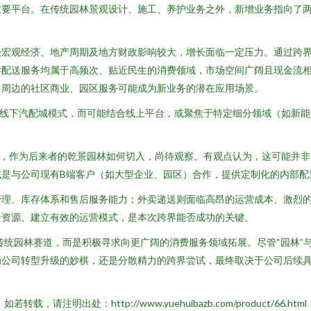
重要平台。在传统园林景观设计、施工、养护业务之外，新增业务指向了
受宏观经济、地产周期及地方财政影响较大，增长面临一定压力。通过跨
卖配送服务均属于高频次、贴近民生的消费领域，市场空间广阔且现金流
目周边的社区商业、园区服务可能成为新业务的潜在应用场景。
的线下汽配城模式，而可能结合线上平台，或聚焦于特定细分领域（如新
中，作为后来者的乾景园林如何切入，尚待观察。有观点认为，这可能并
是与公司现有B端客户（如大型企业、园区）合作，提供定制化的内部配送
管理、库存体系和售后服务能力；外卖递送则面临高昂的运营成本、激烈
合资源、建立有效的运营模式，是本次跨界能否成功的关键。
传统园林赛道，而是积极寻求向更广阔的消费服务领域拓展。尽管“园林”与
为公司转型升级的妙棋，还是分散精力的跨界尝试，最终取决于公司后续
如若转载，请注明出处：http://www.yuehuibazb.com/product/66.html