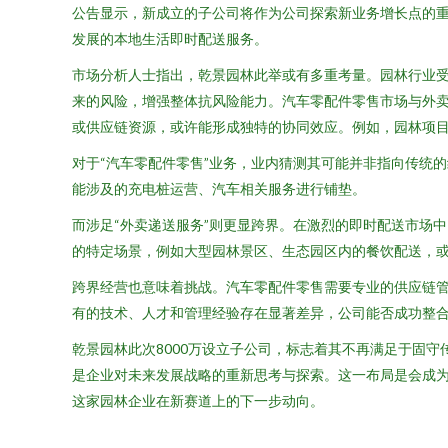
公告显示，新成立的子公司将作为公司探索新业务增长点的
发展的本地生活即时配送服务。
市场分析人士指出，乾景园林此举或有多重考量。园林行业
来的风险，增强整体抗风险能力。汽车零配件零售市场与外
或供应链资源，或许能形成独特的协同效应。例如，园林项
对于“汽车零配件零售”业务，业内猜测其可能并非指向传统
能涉及的充电桩运营、汽车相关服务进行铺垫。
而涉足“外卖递送服务”则更显跨界。在激烈的即时配送市场
的特定场景，例如大型园林景区、生态园区内的餐饮配送，或
跨界经营也意味着挑战。汽车零配件零售需要专业的供应链
有的技术、人才和管理经验存在显著差异，公司能否成功整
乾景园林此次8000万设立子公司，标志着其不再满足于固守
是企业对未来发展战略的重新思考与探索。这一布局是会成
这家园林企业在新赛道上的下一步动向。