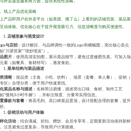
与外卖递送服务两方面，提供系统性策略。
、线上产品优化策略
上产品即用户在外卖平台（如美团、饿了么）上看到的店铺页面、菜品展
互动体验。优化核心在于提升视觉吸引力、信息清晰度与购买便捷性。
店铺形象与视觉设计
ogo与店招
：设计醒目、与品牌调性一致的Logo和横幅图，突出核心卖点
如“川菜世家”“现炒现送”）。
品图片
：使用高清实拍图，展示菜品细节，避免过度修图失真。可加入场
元素（如餐具、食材特写），激发食欲。
菜单结构与菜品描述
类清晰
：按品类（主食、小吃、饮料）、场景（套餐、单人餐）、促销（
专区）合理分类，便于用户快速查找。
化菜品名称与描述
：名称简洁易懂，描述突出口味、食材、制作工艺
如“慢炖3小时牛腩”），并标注辣度、分量等实用信息。
置爆款与套餐
：将高毛利、高口碑菜品置顶，设计搭配合理的套餐，提升
价。
促销活动与用户体验
样化活动
：结合满减、折扣、赠饮、会员专享等，定期更新活动保持新鲜
。注意避免过度复杂，导致用户计算困难。