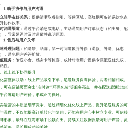
。
骑手协作与用户沟通
立骑手友好关系
：提供清晰取餐指引、等候区域，高峰期可备简易饮水点
升协作效率。
时沟通渠道
：通过平台消息或电话，主动通知用户订单状态（如出餐、配
），异常延迟时及时道歉并说明原因。
售后与用户关怀
速处理问题
：如送错、洒漏，第一时间道歉并补偿（退款、补送、优惠
），避免用户差评扩散。
值服务
：附送小食、感谢卡等惊喜，或针对老用户提供专属配送优先权，
粘性。
、线上线下协同提升
化需整体联动：线上产品吸引下单，递送服务保障体验，两者相辅相成。
，可在店铺页面突出“准时达”“环保包装”等服务亮点，并在配送后通过短
平台邀请用户评价，形成正向循环。
卖运营的本质是细节竞争。通过精细化优化线上产品，提升递送服务的可
与温度，不仅能提高订单转化与复购，还能在用户心中树立专业、可信赖
牌形象，最终在红海市场中脱颖而出。持续关注数据反馈与用户声音，灵
整策略，是长期成功的关键。