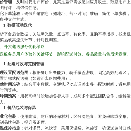
价管理
：及时回复用户评价，尤其是差评需诚恳回应并改进。鼓励用户上
图好评，增强信任感。
化下单流程
：确保店铺信息（如地址、营业时间）准确，简化下单步骤，
多种支付方式。
数据驱动迭代
析平台后台数据，关注曝光量、点击率、转化率、复购率等指标，找出低
菜品或高流失环节，针对性调整。
、外卖递送服务优化策略
送服务是用户体验的关键环节，影响配送时效、餐品质量与售后满意度。
配送时效与范围管理
理设置配送范围
：根据餐厅出餐能力、骑手覆盖密度，划定高效配送区，
置阶梯式配送费（如远距离略增费用）。
估时间准确
：结合历史数据、交通状况动态调整出餐与配送时间，避免用
时间等待。
峰期预案
：用餐高峰时段增加备餐人手，或与多个配送团队合作，缓解运
力。
餐品包装与保温
业化包装
：使用防漏、耐压的环保材料，区分冷热食，避免串味或变形。
制品牌包装，提升辨识度。
温保冷措施
：针对汤品、冰饮等，采用保温袋、冰袋等，确保送达时口感